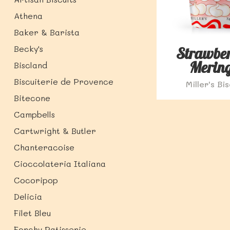
Athena
Baker & Barista
Becky's
Strawbe
Merin
Biscland
Biscuiterie de Provence
Miller's Bi
Bitecone
Campbells
Cartwright & Butler
Chanteracoise
Cioccolateria Italiana
Cocoripop
Delicia
Filet Bleu
Forchy Patisserie