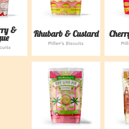
rry &
Rhubarb & Custard
Cherr
gue
Miller's Biscuits
Mil
scuits