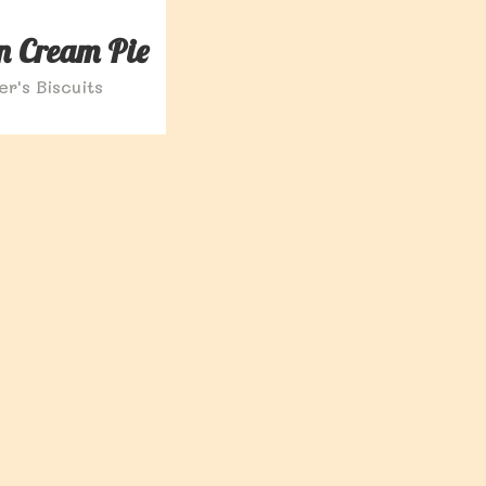
n Cream Pie
ler's Biscuits