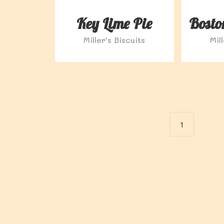
Key Lime Pie
Bosto
Miller's Biscuits
Mil
1