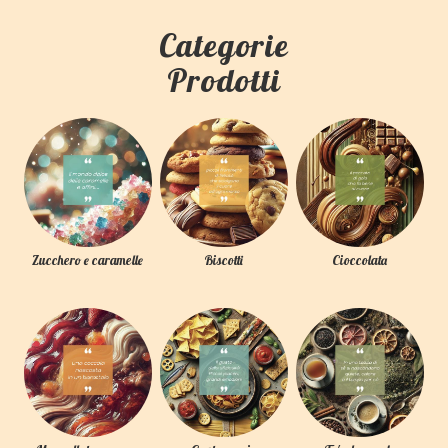
Categorie
Prodotti
Zucchero e caramelle
Biscotti
Cioccolata