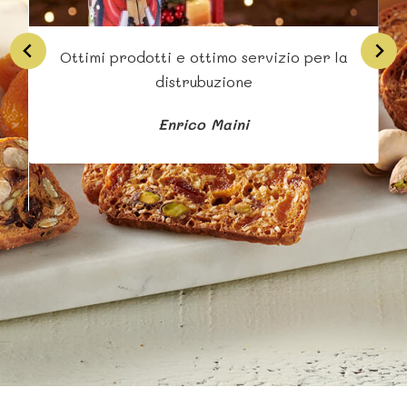
Ottimi prodotti e ottimo servizio per la
Si
distrubuzione
Enrico Maini
b
s