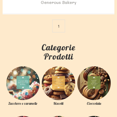
Generous Bakery
1
Categorie
Prodotti
Zucchero e caramelle
Biscotti
Cioccolata