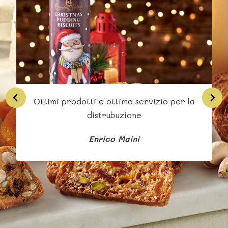
Ottimi prodotti e ottimo servizio per la
Si
distrubuzione
Enrico Maini
b
s