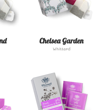
end
Chelsea Garden
Whittard