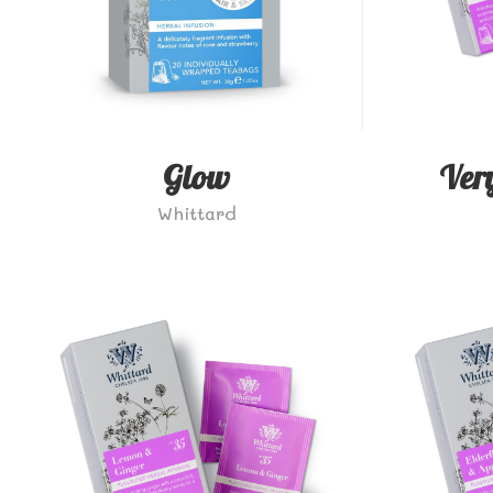
Glow
Ver
Whittard