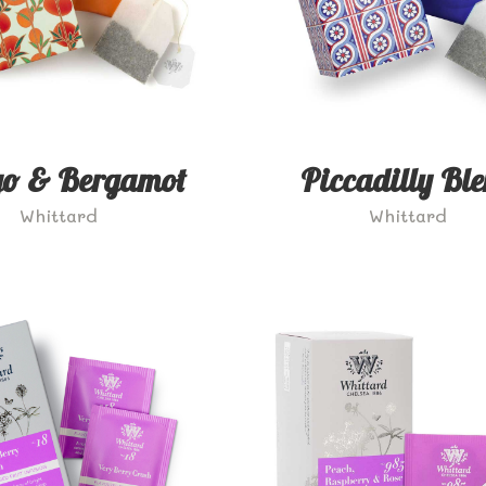
o & Bergamot
Piccadilly Bl
Whittard
Whittard