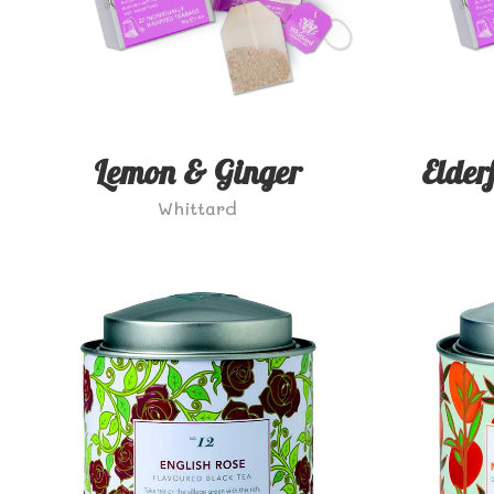
Lemon & Ginger
Elder
Whittard