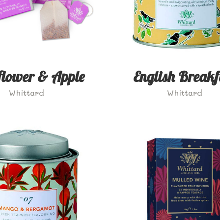
flower & Apple
English Breakf
Whittard
Whittard