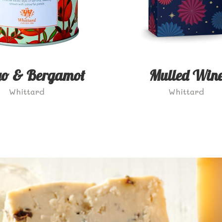
o & Bergamot
Mulled Win
Whittard
Whittard