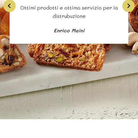
Ottimi prodotti e ottimo servizio per la
Si
distrubuzione
Enrico Maini
b
s