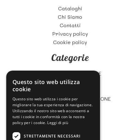
Cataloghi
Chi Siamo
Contatti
Privacy policy
Cookie policy
Categorie
ZUCCHERO E CARAMELLE
Questo sito web utilizza
BISCOTTI
cookie
CIOCCOLATA
MARMELLATE, CREME E TORRONE
Questo sito web utilizza i cookie per
migliorare la tua esperienza di navigazione.
GASTRONOMIA
Utilizzando il nostro sito web acconsenti a
TE' E BEVANDE
tutti i cookie in conformità con la nostra
policy per i cookie.
Leggi di più
FOOD SERVICE
STRETTAMENTE NECESSARI
Newsletter