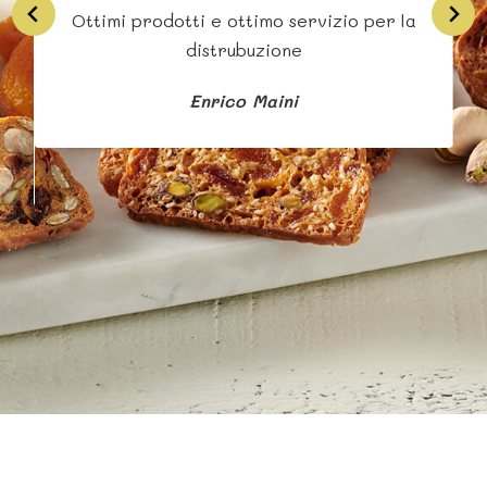
Ottimi prodotti e ottimo servizio per la
Si
distrubuzione
Enrico Maini
b
s