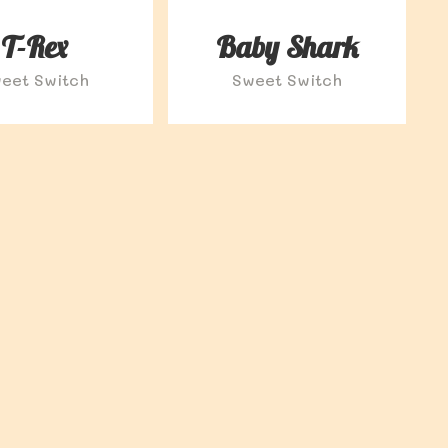
T-Rex
Baby Shark
eet Switch
Sweet Switch