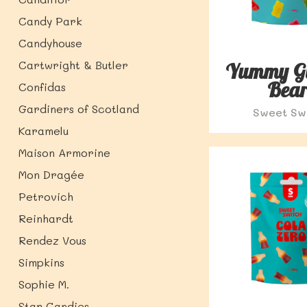
Candy Park
Candyhouse
Cartwright & Butler
Yummy 
Bear
Confidas
Gardiners of Scotland
Sweet Sw
Karamelu
Maison Armorine
Mon Dragée
Petrovich
Reinhardt
Rendez Vous
Simpkins
Sophie M.
Star Candies