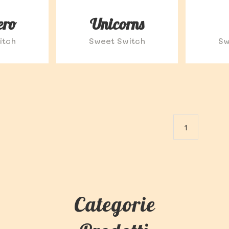
ero
Unicorns
itch
Sweet Switch
Sw
1
Categorie