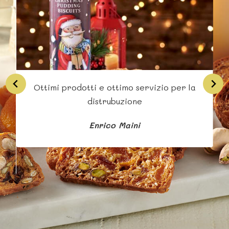
Ottimi prodotti e ottimo servizio per la
Si
distrubuzione
Enrico Maini
b
s