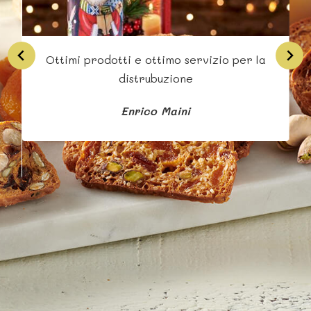
Ottimi prodotti e ottimo servizio per la
Si
distrubuzione
Enrico Maini
b
s