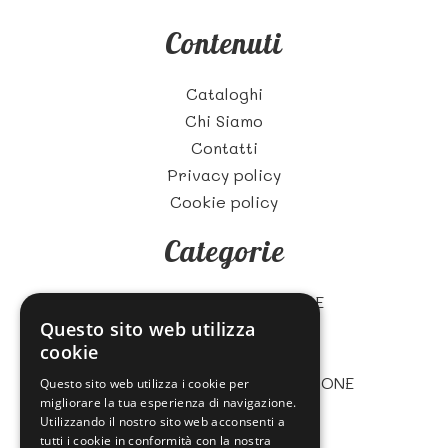
Contenuti
Cataloghi
Chi Siamo
Contatti
Privacy policy
Cookie policy
Categorie
ZUCCHERO E CARAMELLE
Questo sito web utilizza
BISCOTTI
cookie
CIOCCOLATA
MARMELLATE, CREME E TORRONE
Questo sito web utilizza i cookie per
migliorare la tua esperienza di navigazione.
GASTRONOMIA
Utilizzando il nostro sito web acconsenti a
TE' E BEVANDE
tutti i cookie in conformità con la nostra