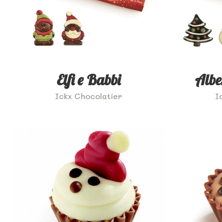
Elfi e Babbi
Albe
Ickx Chocolatier
I