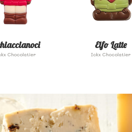
hiaccianoci
Elfo Latte
ckx Chocolatier
Ickx Chocolatier