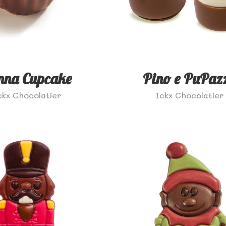
nna Cupcake
Pino e PuPaz
ckx Chocolatier
Ickx Chocolatier