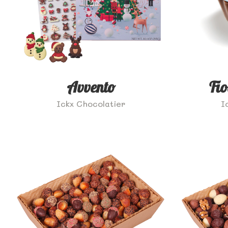
Avvento
Fi
Ickx Chocolatier
I