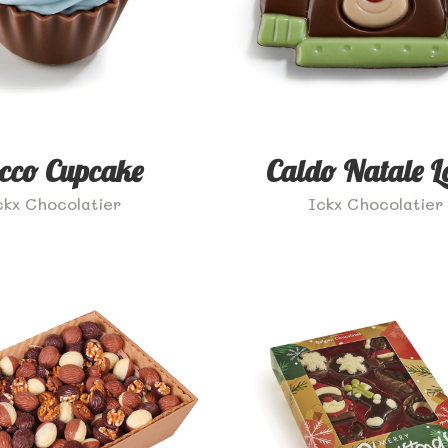
occo Cupcake
Caldo Natale L
ckx Chocolatier
Ickx Chocolatier