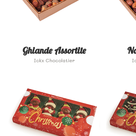
Ghiande Assortite
No
Ickx Chocolatier
I