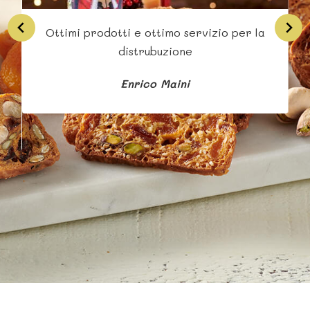
Ottimi prodotti e ottimo servizio per la
Si
distrubuzione
Enrico Maini
b
s