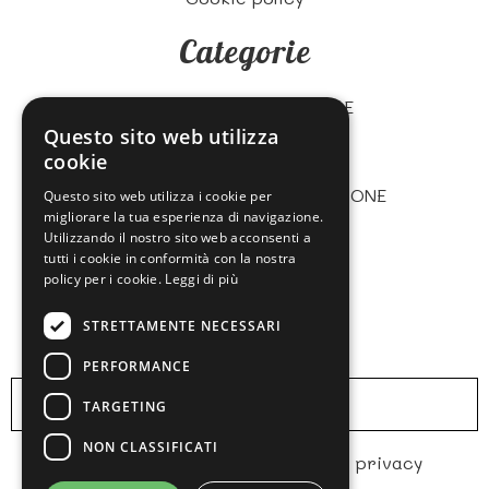
Categorie
ZUCCHERO E CARAMELLE
Questo sito web utilizza
BISCOTTI
cookie
CIOCCOLATA
MARMELLATE, CREME E TORRONE
Questo sito web utilizza i cookie per
migliorare la tua esperienza di navigazione.
GASTRONOMIA
Utilizzando il nostro sito web acconsenti a
TE' E BEVANDE
tutti i cookie in conformità con la nostra
policy per i cookie.
Leggi di più
FOOD SERVICE
STRETTAMENTE NECESSARI
Newsletter
PERFORMANCE
TARGETING
NON CLASSIFICATI
Acconsento
informativa sulla privacy