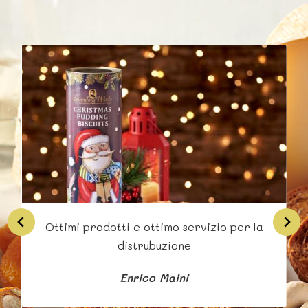
Ottimi prodotti e ottimo servizio per la
Si
distrubuzione
Enrico Maini
b
s