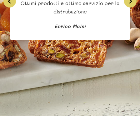
Ottimi prodotti e ottimo servizio per la
Si
distrubuzione
Enrico Maini
b
s